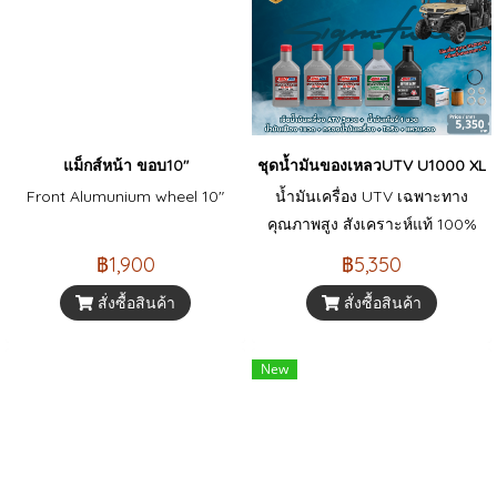
แม็กส์หน้า ขอบ10"
ชุดน้ำมันของเหลวUTV U1000 XL
Front Alumunium wheel 10"
น้ำมันเครื่อง UTV เฉพาะทาง
คุณภาพสูง สังเคราะห์แท้ 100%
จาก AMSOIL ปกป้องเครื่องยนต์
฿1,900
฿5,350
เต็มพิกัด ลุยได้ทุกสภาพทาง สั่งซื้อ
สั่งซื้อสินค้า
สั่งซื้อสินค้า
น้ำมันเครื่องรถ ATV ราคาพิเศษ
ได้ที่นี่
New