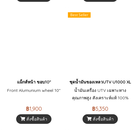
Best Seller
แม็กส์หน้า ขอบ10"
ชุดน้ำมันของเหลวUTV U1000 XL
Front Alumunium wheel 10"
น้ำมันเครื่อง UTV เฉพาะทาง
คุณภาพสูง สังเคราะห์แท้ 100%
จาก AMSOIL ปกป้องเครื่องยนต์
฿1,900
฿5,350
เต็มพิกัด ลุยได้ทุกสภาพทาง สั่งซื้อ
สั่งซื้อสินค้า
สั่งซื้อสินค้า
น้ำมันเครื่องรถ ATV ราคาพิเศษ
ได้ที่นี่