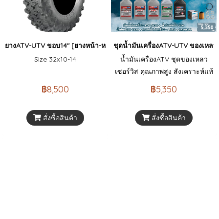
ยางATV-UTV ขอบ14" [ยางหน้า-หลัง]
ชุดน้ำมันเครื่องATV-UTV ของเหลว
Size 32x10-14
น้ำมันเครื่องATV ชุดของเหลว
เซอร์วิส คุณภาพสูง สังเคราะห์แท้
จากแบรนด์ AMSOIL แท้ 100%
฿8,500
฿5,350
จากอเมริกา ผลิตมาเพื่อรถ ATV
UTV POWERSPORT โดยเฉพาะ
สั่งซื้อสินค้า
สั่งซื้อสินค้า