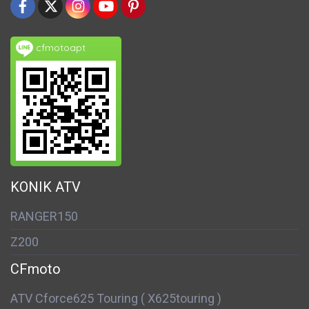
cfmotoapt
KONIK ATV
RANGER150
Z200
CFmoto
ATV Cforce625 Touring ( X625touring )