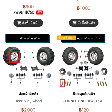
฿900
฿1,000
฿760
สมาชิก
-16%
สั่งซื้อสินค้า
สั่งซื้อสินค้า
Best Seller
ล้อแม็กส์หลัง
น๊อตดุมล้อหน้า
Rear Alloy wheel
CONNECTING DISC, BOLT
฿2,000
฿120