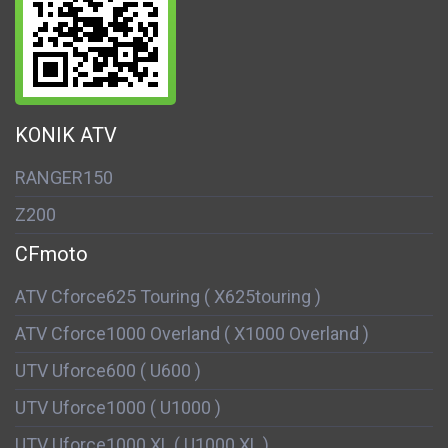
KONIK ATV
RANGER150
Z200
CFmoto
ATV Cforce625 Touring ( X625touring )
ATV Cforce1000 Overland ( X1000 Overland )
UTV Uforce600 ( U600 )
UTV Uforce1000 ( U1000 )
UTV Uforce1000 XL ( U1000 XL )