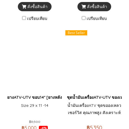
สั่งซื้อสินค้า
สั่งซื้อสินค้า
เปรียบเทียบ
เปรียบเทียบ
Best Seller
ยางATV-UTV ขอบ14" [ยางหลัง]
ชุดน้ำมันเครื่องATV-UTV ของเหลว
Size 29 x 11 -14
น้ำมันเครื่องATV ชุดขอองเหลว
เซอร์วิส คุณภาพสูง สังเคราะห์
แท้ จาก AMSOIL ATV/UTV แท้
฿8,500
100% จากอเมริกา ผลิตมาเพื่อ
฿5,350
฿5,000
-41%