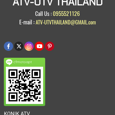
ATV-UTV THAILAND
Call Us :
0955521126
E-mail :
ATV-UTVTHAILAND@GMAIL.com
cfmotoapt
KONIK ATV