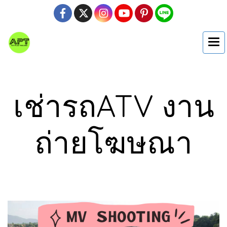
เช่ารถATV งาน
ถ่ายโฆษณา