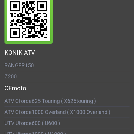
KONIK ATV
RANGER150
Z200
CFmoto
ATV Cforce625 Touring ( X625touring )
ATV Cforce1000 Overland ( X1000 Overland )
UTV Uforce600 ( U600 )