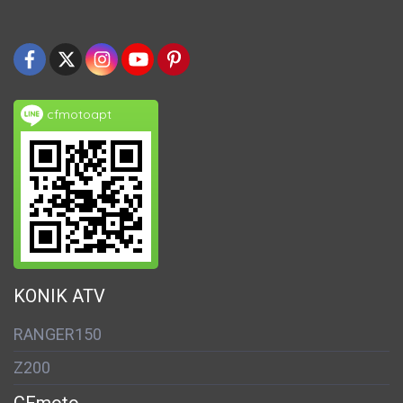
cfmotoapt
KONIK ATV
RANGER150
Z200
CFmoto