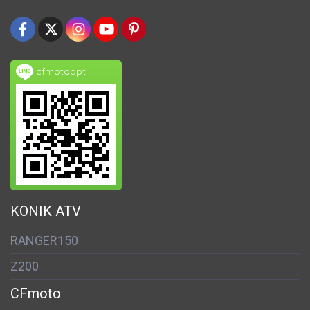
cfmotoapt
KONIK ATV
RANGER150
Z200
CFmoto