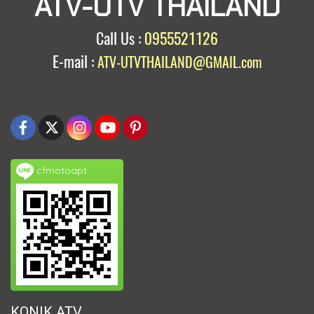
ATV-UTV THAILAND
Call Us :
0955521126
E-mail :
ATV-UTVTHAILAND@GMAIL.com
cfmotoapt
KONIK ATV