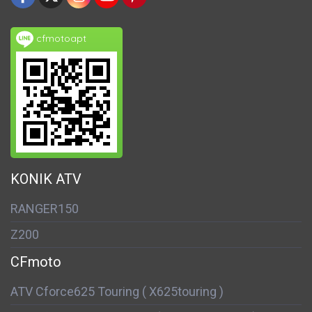
cfmotoapt
KONIK ATV
RANGER150
Z200
CFmoto
ATV Cforce625 Touring ( X625touring )