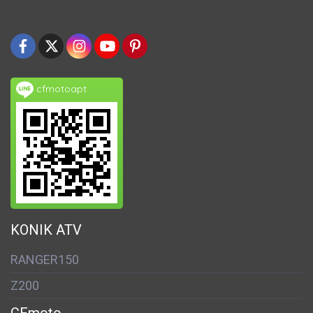
cfmotoapt
KONIK ATV
RANGER150
Z200
CFmoto