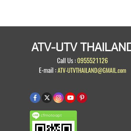
ATV-UTV THAILAN
Call Us :
0955521126
E-mail :
ATV-UTVTHAILAND@GMAIL.com
cfmotoapt