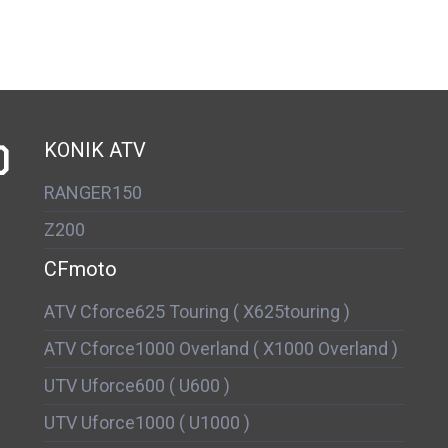
D
KONIK ATV
RANGER150
Z200
CFmoto
ATV Cforce625 Touring ( X625touring )
ATV Cforce1000 Overland ( X1000 Overland )
UTV Uforce600 ( U600 )
UTV Uforce1000 ( U1000 )