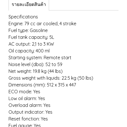
รายละเอียดสินค้า
Specifications
Engine: 79 cc air cooled, 4 stroke
Fuel type: Gasoline
Fuel tank capacity: 5L
AC output: 2,1 to 3 KW
Oil capacity: 400 ml
Starting system: Remote start
Noise level (dba): 52 to 59
Net weight: 19.8 kg (44 lbs)
Gross weight with liquids: 22.5 kg (50 lbs)
Dimensions (mm): 512 x 315 x 447
ECO mode: Yes
Low oil alarm: Yes
Overload alarm: Yes
Output indicator: Yes
Reset fonction: Yes
Fuel gauge: Yes