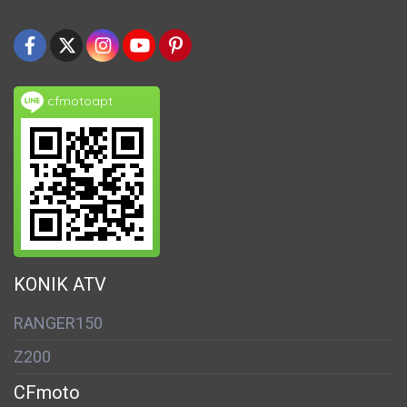
cfmotoapt
KONIK ATV
RANGER150
Z200
CFmoto