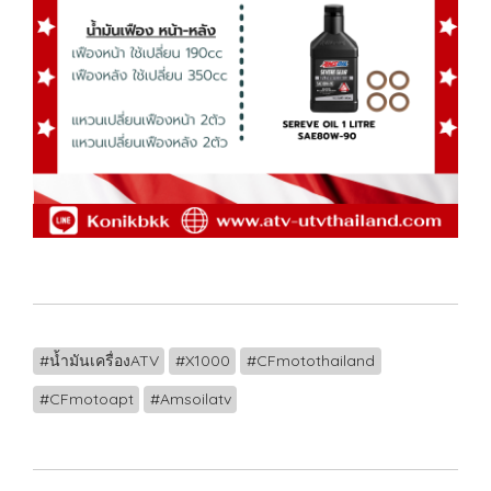
#น้ำมันเครื่องATV
#X1000
#CFmotothailand
#CFmotoapt
#Amsoilatv