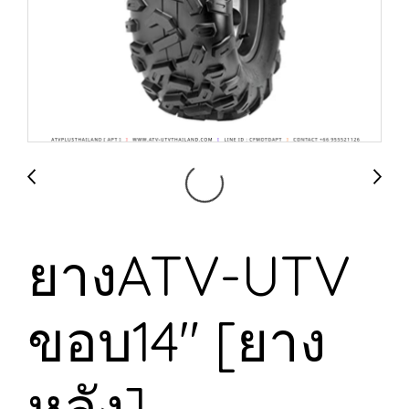
ยางATV-UTV
ขอบ14" [ยาง
หลัง]