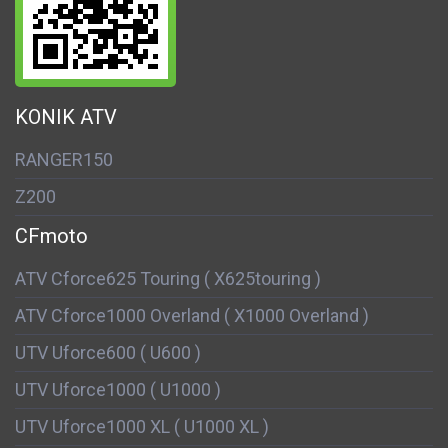
KONIK ATV
RANGER150
Z200
CFmoto
ATV Cforce625 Touring ( X625touring )
ATV Cforce1000 Overland ( X1000 Overland )
UTV Uforce600 ( U600 )
UTV Uforce1000 ( U1000 )
UTV Uforce1000 XL ( U1000 XL )