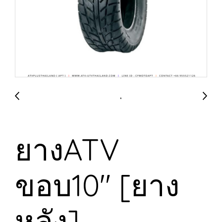
ยางATV
ขอบ10" [ยาง
หลัง]