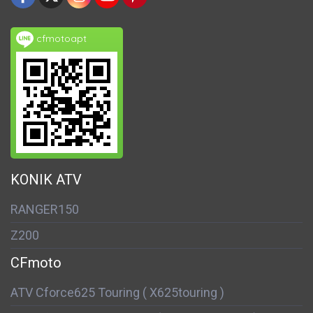
cfmotoapt
KONIK ATV
RANGER150
Z200
CFmoto
ATV Cforce625 Touring ( X625touring )