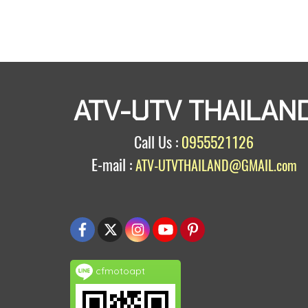
ATV-UTV THAILAN
Call Us :
0955521126
E-mail :
ATV-UTVTHAILAND@GMAIL.com
cfmotoapt