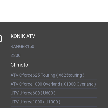
D
KONIK ATV
RANGER150
Z200
CFmoto
ATV Cforce625 Touring ( X625touring )
ATV Cforce1000 Overland ( X1000 Overland )
UTV Uforce600 ( U600 )
UTV Uforce1000 ( U1000 )