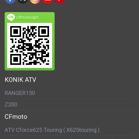
cfmotoapt
KONIK ATV
RANGER150
Z200
CFmoto
ATV Cforce625 Touring ( X625touring )