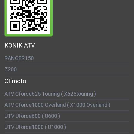
KONIK ATV
RANGER150
Z200
CFmoto
ATV Cforce625 Touring ( X625touring )
ATV Cforce1000 Overland ( X1000 Overland )
UTV Uforce600 ( U600 )
UTV Uforce1000 ( U1000 )