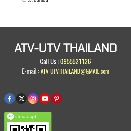
เปรียบเทียบ
ATV-UTV THAILAND
Call Us :
0955521126
E-mail :
ATV-UTVTHAILAND@GMAIL.com
cfmotoapt