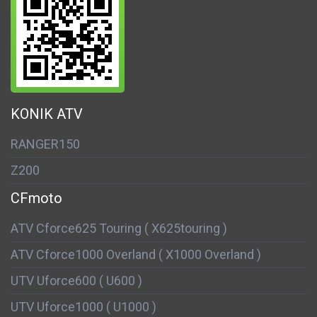
KONIK ATV
RANGER150
Z200
CFmoto
ATV Cforce625 Touring ( X625touring )
ATV Cforce1000 Overland ( X1000 Overland )
UTV Uforce600 ( U600 )
UTV Uforce1000 ( U1000 )