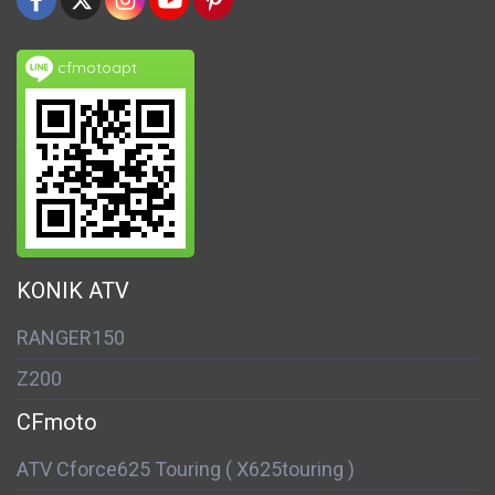
cfmotoapt
KONIK ATV
RANGER150
Z200
CFmoto
ATV Cforce625 Touring ( X625touring )