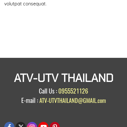
volutpat consequat.
ATV-UTV THAILAND
Call Us :
0955521126
E-mail :
ATV-UTVTHAILAND@GMAIL.com