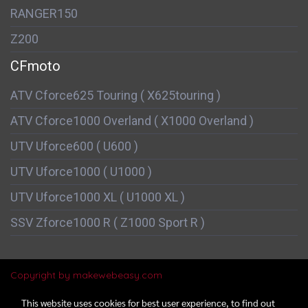
RANGER150
Z200
CFmoto
ATV Cforce625 Touring ( X625touring )
ATV Cforce1000 Overland ( X1000 Overland )
UTV Uforce600 ( U600 )
UTV Uforce1000 ( U1000 )
UTV Uforce1000 XL ( U1000 XL )
SSV Zforce1000 R ( Z1000 Sport R )
Copyright by makewebeasy.com
This website uses cookies for best user experience, to find out