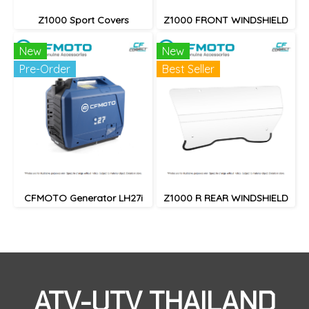
Z1000 Sport Covers
Z1000 FRONT WINDSHIELD
New
New
Pre-Order
Best Seller
CFMOTO Generator LH27i
Z1000 R REAR WINDSHIELD
ATV-UTV THAILAND