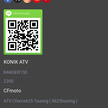
cfmotoapt
KONIK ATV
RANGER150
Z200
CFmoto
ATV Cforce625 Touring ( X625touring )