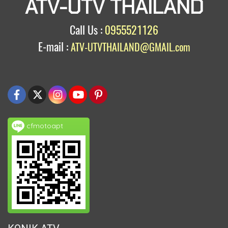
ATV-UTV THAILAND
Call Us :
0955521126
E-mail :
ATV-UTVTHAILAND@GMAIL.com
cfmotoapt