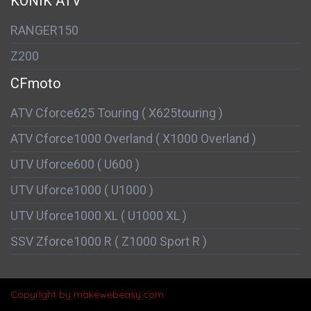
KONIK ATV
RANGER150
Z200
CFmoto
ATV Cforce625 Touring ( X625touring )
ATV Cforce1000 Overland ( X1000 Overland )
UTV Uforce600 ( U600 )
UTV Uforce1000 ( U1000 )
UTV Uforce1000 XL ( U1000 XL )
SSV Zforce1000 R ( Z1000 Sport R )
Copyright by makewebeasy.com