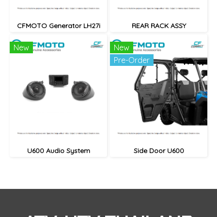
CFMOTO Generator LH27i
REAR RACK ASSY
New
New
Pre-Order
U600 Audio System
Side Door U600