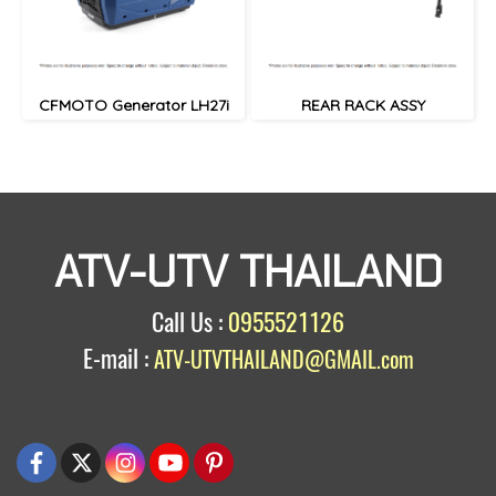
CFMOTO Generator LH27i
REAR RACK ASSY
ATV-UTV THAILAND
Call Us :
0955521126
E-mail :
ATV-UTVTHAILAND@GMAIL.com