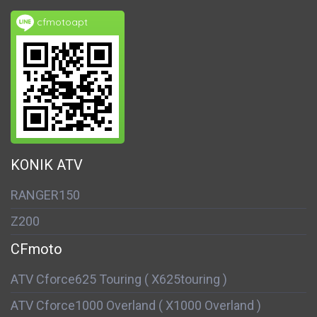
cfmotoapt
KONIK ATV
RANGER150
Z200
CFmoto
ATV Cforce625 Touring ( X625touring )
ATV Cforce1000 Overland ( X1000 Overland )