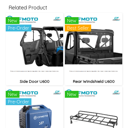
Related Product
New
New
Pre-Order
Best Seller
Side Door U600
Rear Windshield U600
New
New
Pre-Order