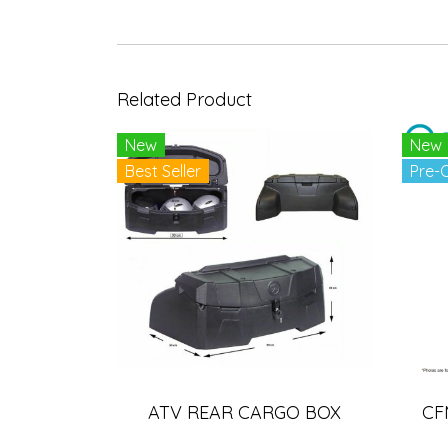
Related Product
New
New
Best Seller
Pre-
ATV REAR CARGO BOX
CF