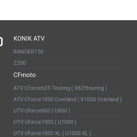
D
KONIK ATV
RANGER150
Z200
CFmoto
ATV Cforce625 Touring ( X625touring )
ATV Cforce1000 Overland ( X1000 Overland )
UTV Uforce600 ( U600 )
UTV Uforce1000 ( U1000 )
UTV Uforce1000 XL ( U1000 XL )