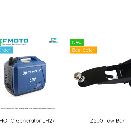
New
Order
Best Seller
MOTO Generator LH27i
Z200 Tow Bar