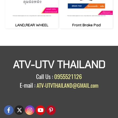
LAND,REAR WHEEL
Front Brake Pad
ATV-UTV THAILAND
Call Us :
0955521126
E-mail :
ATV-UTVTHAILAND@GMAIL.com