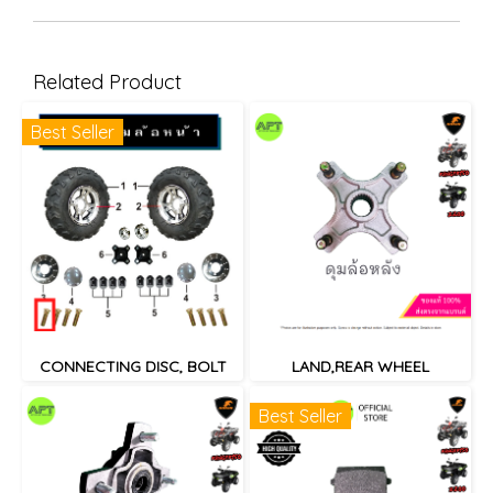
Related Product
Best Seller
CONNECTING DISC, BOLT
LAND,REAR WHEEL
Best Seller