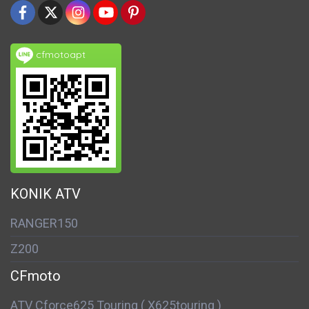
cfmotoapt
KONIK ATV
RANGER150
Z200
CFmoto
ATV Cforce625 Touring ( X625touring )