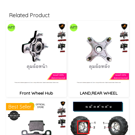
Related Product
Front Wheel Hub
LAND,REAR WHEEL
Best Seller