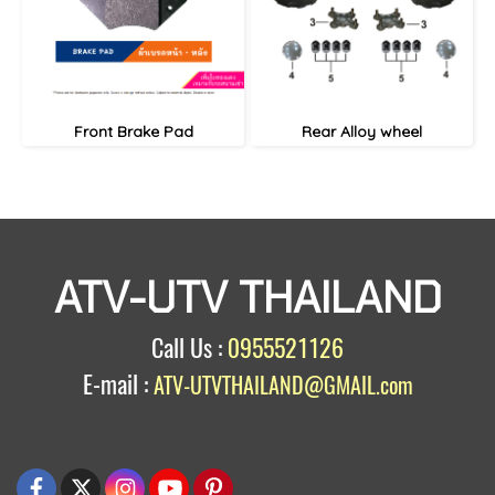
Front Brake Pad
Rear Alloy wheel
ATV-UTV THAILAND
Call Us :
0955521126
E-mail :
ATV-UTVTHAILAND@GMAIL.com