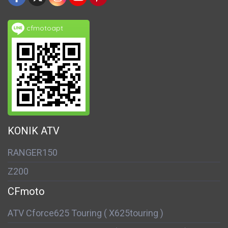
cfmotoapt
KONIK ATV
RANGER150
Z200
CFmoto
ATV Cforce625 Touring ( X625touring )