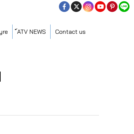
yre
์ATV NEWS
Contact us
ย