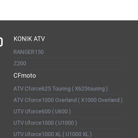
D
KONIK ATV
RANGER150
Z200
CFmoto
ATV Cforce625 Touring ( X625touring )
ATV Cforce1000 Overland ( X1000 Overland )
UTV Uforce600 ( U600 )
UTV Uforce1000 ( U1000 )
UTV Uforce1000 XL ( U1000 XL )