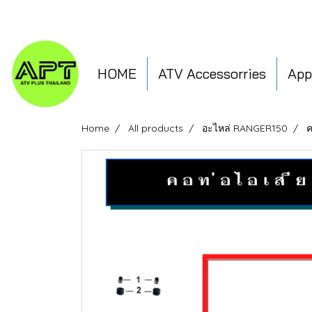
HOME
ATV Accessorries
App
Home
All products
อะไหล่ RANGER150
ค