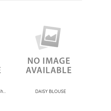
See-through Loose Fit Sheer Blouse
DAISY BLOUSE