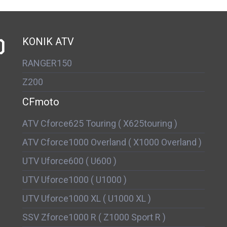
D
KONIK ATV
RANGER150
Z200
CFmoto
ATV Cforce625 Touring ( X625touring )
ATV Cforce1000 Overland ( X1000 Overland )
UTV Uforce600 ( U600 )
UTV Uforce1000 ( U1000 )
UTV Uforce1000 XL ( U1000 XL )
SSV Zforce1000 R ( Z1000 Sport R )