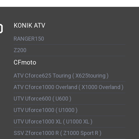
D
KONIK ATV
RANGER150
Z200
CFmoto
ATV Cforce625 Touring ( X625touring )
ATV Cforce1000 Overland ( X1000 Overland )
UTV Uforce600 ( U600 )
UTV Uforce1000 ( U1000 )
UTV Uforce1000 XL ( U1000 XL )
SSV Zforce1000 R ( Z1000 Sport R )