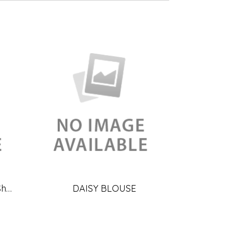
See-through Loose Fit Sheer Blouse
DAISY BLOUSE