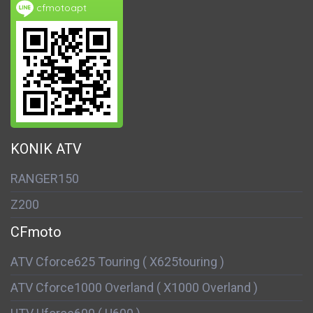
cfmotoapt
KONIK ATV
RANGER150
Z200
CFmoto
ATV Cforce625 Touring ( X625touring )
ATV Cforce1000 Overland ( X1000 Overland )