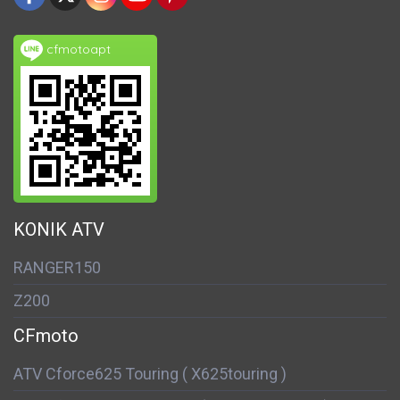
cfmotoapt
KONIK ATV
RANGER150
Z200
CFmoto
ATV Cforce625 Touring ( X625touring )