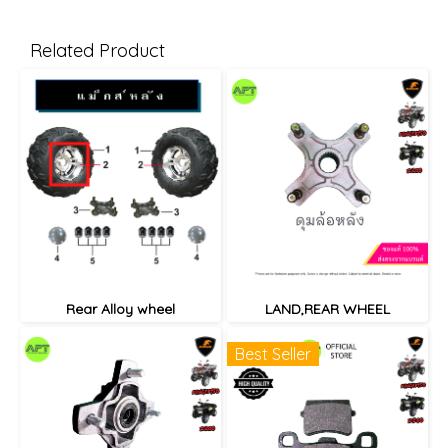
Related Product
Rear Alloy wheel
LAND,REAR WHEEL
Best Seller